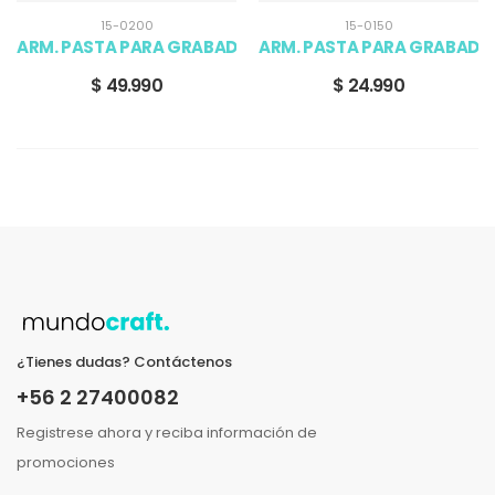
15-0200
15-0150
ARM. PASTA PARA GRABADO (10 OZ BOTTLE)
ARM. PASTA PARA GRABADO (
$ 49.990
$ 24.990
¿Tienes dudas? Contáctenos
+56 2 27400082
Registrese ahora y reciba información de
promociones