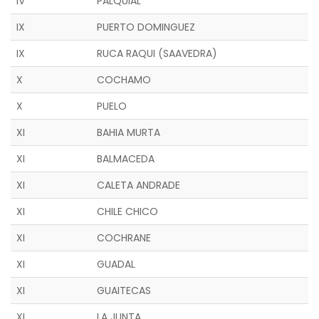
IV
PALQUIAL
IX
PUERTO DOMINGUEZ
IX
RUCA RAQUI (SAAVEDRA)
X
COCHAMO
X
PUELO
XI
BAHIA MURTA
XI
BALMACEDA
XI
CALETA ANDRADE
XI
CHILE CHICO
XI
COCHRANE
XI
GUADAL
XI
GUAITECAS
XI
LA JUNTA