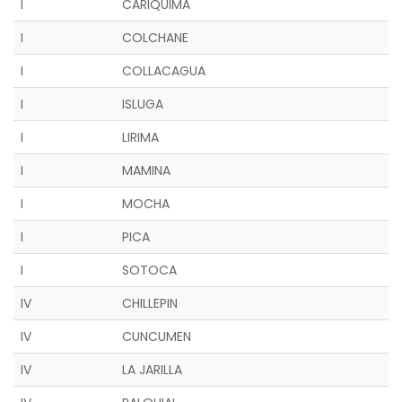
I
CARIQUIMA
I
COLCHANE
I
COLLACAGUA
I
ISLUGA
I
LIRIMA
I
MAMINA
I
MOCHA
I
PICA
I
SOTOCA
IV
CHILLEPIN
IV
CUNCUMEN
IV
LA JARILLA