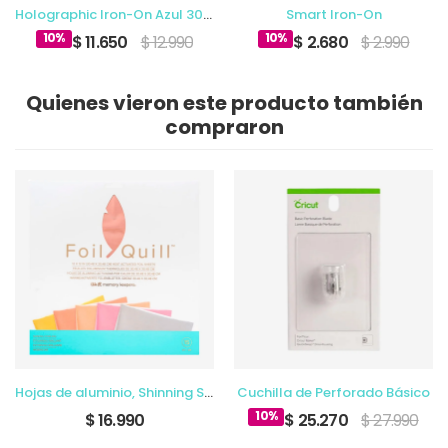
Holographic Iron-On Azul 30.5 x 61cm
Smart Iron-On
10%
10%
$ 11.650
$ 12.990
$ 2.680
$ 2.990
Quienes vieron este producto también
compraron
Hojas de aluminio, Shinning Starling 12 x 12 pulgada
Cuchilla de Perforado Básico
10%
$ 16.990
$ 25.270
$ 27.990